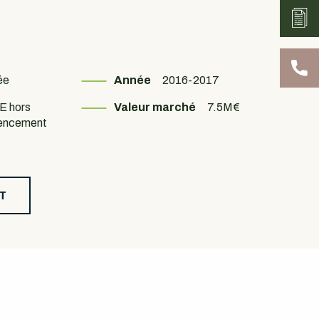
ée
Année
2016-2017
E hors
Valeur marché
7.5M€
encement
T