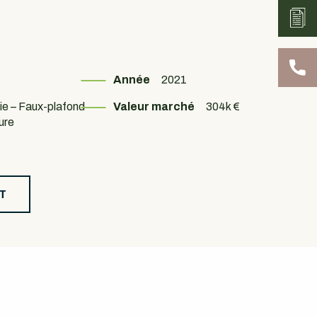
Année
2021
rie – Faux-plafond
Valeur marché
304k €
ure
T