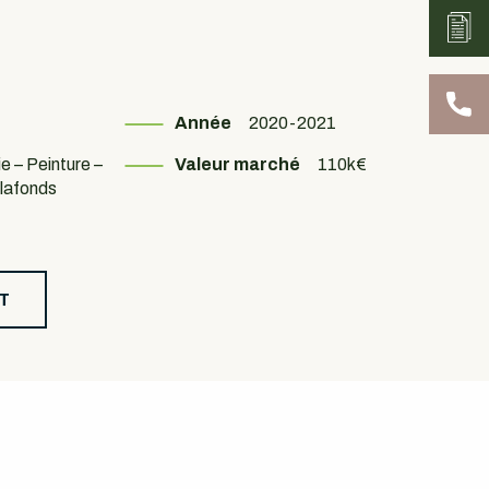
Année
2020-2021
ie – Peinture –
Valeur marché
110k€
lafonds
T